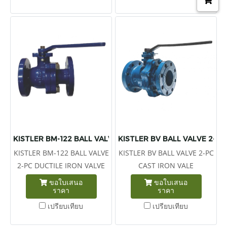
เพลท เช็ควาล์ว คิสท์เลอร์
KISTLER BM-122 BALL VALVE 2-PC DUCTILE IRON VALVE
KISTLER BV BALL VALVE 2-PC
KISTLER BM-122 BALL VALVE
KISTLER BV BALL VALVE 2-PC
2-PC DUCTILE IRON VALVE
CAST IRON VALE
INDUSTRIAL VALVES KISTLER
INDUSTRIAL VALVES KISTLER
ขอใบเสนอ
ขอใบเสนอ
ราคา
ราคา
BALL VALVE 2-PC DIRECT
BALL VALVE 2-PC #BV บอล
MOUNTING PAD #BM-122
วาล์ว 2ชิ้นเหล็กหล่อ คิสท์เลอร์
เปรียบเทียบ
เปรียบเทียบ
บอลวาล์ว 2ชิ้นเหล็กหล่อ ไดเรก