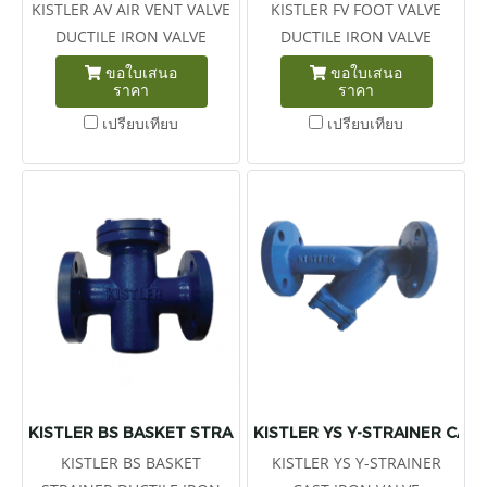
KISTLER AV AIR VENT VALVE
KISTLER FV FOOT VALVE
DUCTILE IRON VALVE
DUCTILE IRON VALVE
INDUSTRIAL VALVES KISTLER
INDUSTRIAL VALVES KISTLER
ขอใบเสนอ
ขอใบเสนอ
ราคา
ราคา
AIR VENT VALVE #AV วาล์ว
FOOT VALVE DUCTILE IRON
ระบายอากาศ คิสท์เลอร์
#FV ฟุตวาล์ว คิสท์เลอร์
เปรียบเทียบ
เปรียบเทียบ
KISTLER BS BASKET STRAINER DUCTILE IRON VALVE
KISTLER YS Y-STRAINER CAS
KISTLER BS BASKET
KISTLER YS Y-STRAINER