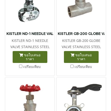
KISTLER ND-1 NEEDLE VALVE STAINLESS STEEL VALVE
KISTLER GB-200 GLOBE VALV
KISTLER ND-1 NEEDLE
KISTLER GB-200 GLOBE
VALVE STAINLESS STEEL
VALVE STAINLESS STEEL
VALVE INDUSTRIAL VALVES
VALVE INDUSTRIAL VALVES
ขอใบเสนอ
ขอใบเสนอ
ราคา
ราคา
KISTLER NEEDLE VALVE
KISTLER GLOBE VALVE #GB-
#ND-1 วาล์วเข็ม สแตนเลส
200 โกล์ปวาล์ว สแตนเลส
เปรียบเทียบ
เปรียบเทียบ
คิสท์เลอร์ Fig. KL-ND1
คิสท์เลอร์ Fig. GB-200S04