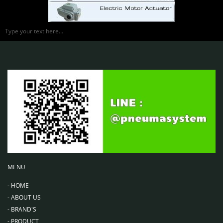
Type your text here...
MENU
-
HOME
-
ABOUT US
-
BRAND'S
-
PRODUCT