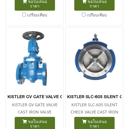
ขอใบเสนอ
ขอใบเสนอ
ราคา
ราคา
GLOBE VALVE #GLB โกล์
KNIFE GATE VALVE #KGV
ปวาล์ว คิสท์เลอร์
ไนฟ์เกทวาล์ว คิสท์เลอร์
เปรียบเทียบ
เปรียบเทียบ
KISTLER GV GATE VALVE CAST IRON VALVE
KISTLER SLC-605 SILENT CH
KISTLER GV GATE VALVE
KISTLER SLC-605 SILENT
CAST IRON VALVE
CHECK VALVE CAST IRON
INDUSTRIAL VALVES KISTLER
VALVE INDUSTRIAL VALVES
ขอใบเสนอ
ขอใบเสนอ
ราคา
ราคา
GATE VALVE #GV เกทวาล์ว
KISTLER SILENT CHECK