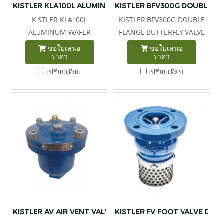
KISTLER KLA100L ALUMINUM WAFER BUTTERFLY VALVE
KISTLER BFV300G DOUBLE F
KISTLER KLA100L
KISTLER BFV300G DOUBLE
ALUMINUM WAFER
FLANGE BUTTERFLY VALVE
BUTTERFLY VALVE
DUCTILE IRON VALVE
ขอใบเสนอ
ขอใบเสนอ
ราคา
ราคา
INDUSTRIAL VALVES KISTLER
INDUSTRIAL VALVES KISTLER
ALUMINUM WAFER
DOUBLE FLANGE BUTTERFLY
เปรียบเทียบ
เปรียบเทียบ
BUTTERFLY VALVE #KLA100L
VALVE #BFV300G วาล์วผีเสื้อ
วาล์วผีเสื้อเวเฟอร์อลูมิ
ดับเบิ้ลแฟรงจ์(เกียร์)เหล็กหล่อ
เนียม(ด้ามโยก) คิสท์เลอร์
เหนียว คิสท์เลอร์
KISTLER AV AIR VENT VALVE DUCTILE IRON VALVE
KISTLER FV FOOT VALVE DUC