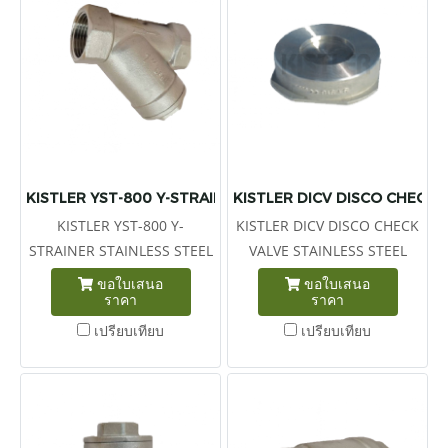
KISTLER YST-800 Y-STRAINER STAINLESS STEEL VALVE
KISTLER DICV DISCO CHECK 
KISTLER YST-800 Y-
KISTLER DICV DISCO CHECK
STRAINER STAINLESS STEEL
VALVE STAINLESS STEEL
VALVE INDUSTRIAL VALVES
VALVE INDUSTRIAL VALVES
ขอใบเสนอ
ขอใบเสนอ
ราคา
ราคา
KISTLER Y-STRAINER #YST-
KISTLER DISCO CHECK
800 วายสเตรนเนอร์ สแตนเลส
VALVE #DICV ดิสโก้เช็ควาล์ว
เปรียบเทียบ
เปรียบเทียบ
คิสท์เลอร์ Y-StrainerStainless
สแตนเลส คิสท์เลอร์ Fig. DICV