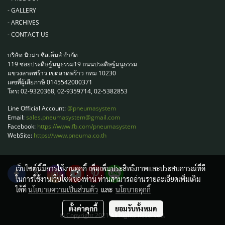
-
GALLERY
-
ARCHIVES
-
CONTACT US
บริษัท นิวม่า ซิสเต็มส์ จำกัด
119 ซอยประดิษฐ์มนูธรรม19 ถนนประดิษฐ์มนูธรรม
แขวงลาดพร้าว เขตลาดพร้าว กทม 10230
เลขที่ผู้เสียภาษี 0145542000371
โทร: 02-9320368, 02-9359714, 02-5382853
Line Official Account:
@pneumasystem
Email:
sales.pneumasystem@gmail.com
Facebook:
https://www.fb.com/pneumasystem
WebSite:
https://www.pneuma.co.th
เว็บไซต์นี้มีการใช้งานคุกกี้ เพื่อเพิ่มประสิทธิภาพและประสบการณ์ที่ดี
ในการใช้งานเว็บไซต์ของท่าน ท่านสามารถอ่านรายละเอียดเพิ่มเติม
ได้ที่
นโยบายความเป็นส่วนตัว
และ
นโยบายคุกกี้
ตั้งค่าคุกกี้
ยอมรับทั้งหมด
© Copyright 2021 All Rights Reserved.