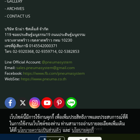
-
GALLERY
-
ARCHIVES
-
CONTACT US
บริษัท นิวม่า ซิสเต็มส์ จำกัด
119 ซอยประดิษฐ์มนูธรรม19 ถนนประดิษฐ์มนูธรรม
แขวงลาดพร้าว เขตลาดพร้าว กทม 10230
เลขที่ผู้เสียภาษี 0145542000371
โทร: 02-9320368, 02-9359714, 02-5382853
Line Official Account:
@pneumasystem
Email:
sales.pneumasystem@gmail.com
Facebook:
https://www.fb.com/pneumasystem
WebSite:
https://www.pneuma.co.th
เว็บไซต์นี้มีการใช้งานคุกกี้ เพื่อเพิ่มประสิทธิภาพและประสบการณ์ที่ดี
ในการใช้งานเว็บไซต์ของท่าน ท่านสามารถอ่านรายละเอียดเพิ่มเติม
© Copyright 2021 All Rights Reserved.
ได้ที่
นโยบายความเป็นส่วนตัว
และ
นโยบายคุกกี้
ผู้เข้าชมวันนี้
1