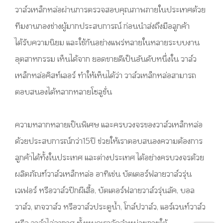
วาล์วเหล็กหล่อผ่านการตรวจสอบคุณภาพภายในประเทศด้วย
ทีมงานกองช่างผู้มากประสบการณ์ ก่อนนำส่งถึงมือลูกค้า
ได้รับความนิยม และใช้กันอย่างแพร่หลายในหลายระบบงาน
อุตสาหกรรม เห็นได้จาก ยอดขายดีเป็นอันดับหนึ่งใน วาล์ว
เหล็กหล่อคิสท์เลอร์ ทำให้เห็นได้ว่า วาล์วเหล็กหล่อสามารถ
ตอบสนองได้หลากหลายโซลูชั่น
ความหลากหลายเป็นพิเศษ และครบวงจรของวาล์วเหล็กหล่อ
ด้วยประสบการณ์กว่า15ปี ช่วยให้เราตอบสนองความต้องการ
ลูกค้าได้ทั้งในประเทศ และต่างประเทศ ได้อย่างครบวงจรด้วย
ผลิตภัณฑ์วาล์วเหล็กหล่อ อาทิเช่น บัตเตอร์ฟลายวาล์วรุ่น
เวเฟอร์ หรือวาล์วปีกผีเสื้อ, บัตเตอร์ฟลายวาล์วรุ่นลัค, บอล
วาล์ว, เกจวาล์ว หรือวาล์วประตูน้ำ, โกล์ปวาล์ว, แอร์เวนท์วาล์ว
หรือ วาล์วไล่อากาศ ทั้งหมดเราจัดจำหน่ายภายใต้