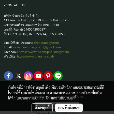
-
CONTACT US
บริษัท นิวม่า ซิสเต็มส์ จำกัด
119 ซอยประดิษฐ์มนูธรรม19 ถนนประดิษฐ์มนูธรรม
แขวงลาดพร้าว เขตลาดพร้าว กทม 10230
เลขที่ผู้เสียภาษี 0145542000371
โทร: 02-9320368, 02-9359714, 02-5382853
Line Official Account:
@pneumasystem
Email:
sales.pneumasystem@gmail.com
Facebook:
https://www.fb.com/pneumasystem
WebSite:
https://www.pneuma.co.th
เว็บไซต์นี้มีการใช้งานคุกกี้ เพื่อเพิ่มประสิทธิภาพและประสบการณ์ที่ดี
ในการใช้งานเว็บไซต์ของท่าน ท่านสามารถอ่านรายละเอียดเพิ่มเติม
© Copyright 2021 All Rights Reserved.
ได้ที่
นโยบายความเป็นส่วนตัว
และ
นโยบายคุกกี้
ผู้เข้าชมวันนี้
1
ตั้งค่าคุกกี้
ยอมรับทั้งหมด
Powered by
MakeWebEasy.com