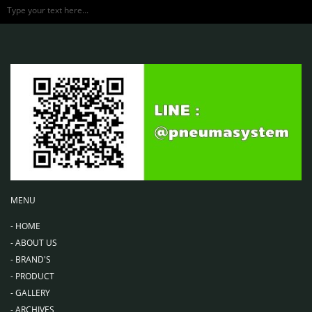
Type your text here...
MENU
-
HOME
-
ABOUT US
-
BRAND'S
-
PRODUCT
-
GALLERY
-
ARCHIVES