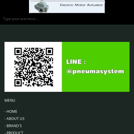
Type your text here...
MENU
-
HOME
-
ABOUT US
-
BRAND'S
-
PRODUCT