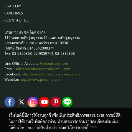
-
GALLERY
-
ARCHIVES
-
CONTACT US
บริษัท นิวม่า ซิสเต็มส์ จำกัด
119 ซอยประดิษฐ์มนูธรรม19 ถนนประดิษฐ์มนูธรรม
แขวงลาดพร้าว เขตลาดพร้าว กทม 10230
เลขที่ผู้เสียภาษี 0145542000371
โทร: 02-9320368, 02-9359714, 02-5382853
Line Official Account:
@pneumasystem
Email:
sales.pneumasystem@gmail.com
Facebook:
https://www.fb.com/pneumasystem
WebSite:
https://www.pneuma.co.th
เว็บไซต์นี้มีการใช้งานคุกกี้ เพื่อเพิ่มประสิทธิภาพและประสบการณ์ที่ดี
ในการใช้งานเว็บไซต์ของท่าน ท่านสามารถอ่านรายละเอียดเพิ่มเติม
© Copyright 2021 All Rights Reserved.
ได้ที่
นโยบายความเป็นส่วนตัว
และ
นโยบายคุกกี้