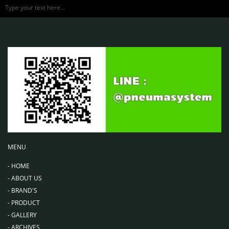
Type your text here...
MENU
-
HOME
-
ABOUT US
-
BRAND'S
-
PRODUCT
-
GALLERY
-
ARCHIVES