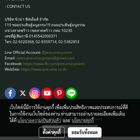
-
CONTACT US
บริษัท นิวม่า ซิสเต็มส์ จำกัด
119 ซอยประดิษฐ์มนูธรรม19 ถนนประดิษฐ์มนูธรรม
แขวงลาดพร้าว เขตลาดพร้าว กทม 10230
เลขที่ผู้เสียภาษี 0145542000371
โทร: 02-9320368, 02-9359714, 02-5382853
Line Official Account:
@pneumasystem
Email:
sales.pneumasystem@gmail.com
Facebook:
https://www.fb.com/pneumasystem
WebSite:
https://www.pneuma.co.th
เว็บไซต์นี้มีการใช้งานคุกกี้ เพื่อเพิ่มประสิทธิภาพและประสบการณ์ที่ดี
ในการใช้งานเว็บไซต์ของท่าน ท่านสามารถอ่านรายละเอียดเพิ่มเติม
© Copyright 2021 All Rights Reserved.
ได้ที่
นโยบายความเป็นส่วนตัว
และ
นโยบายคุกกี้
ผู้เข้าชมวันนี้
1
ตั้งค่าคุกกี้
ยอมรับทั้งหมด
Powered by
MakeWebEasy.com