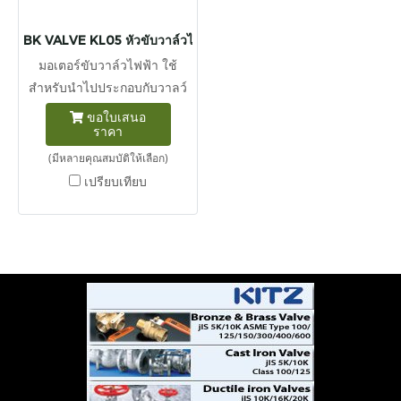
BK VALVE KL05 หัวขับวาล์วไฟฟ้า แรงบิด 50 นิวตัน-เมตร
มอเตอร์ขับวาล์วไฟฟ้า ใช้
สำหรับนำไปประกอบกับวาลว์
ประเภทต่างๆในระบบท่อเช่น
ขอใบเสนอ
ราคา
นำหัวขับวาล์วไฟฟ้าไปติดตั้ง
ร่วมกับ Butterfly valve, Ball
(มีหลายคุณสมบัติให้เลือก)
valve เป็นต้น นิวตันเมตร
เปรียบเทียบ
(สัญลักษณ์ : N m หรือ N·m )
เป็นของแรงบิด ในระบบ หน่วย
เอสไอ 1 นิวตันเมตร เท่ากับ
แรงบิดที่ได้จากแรง 1 นิวตัน
กระทำตั้งฉากต่อโมเมนต์ซึ่ง
ยาว 1 เมตร