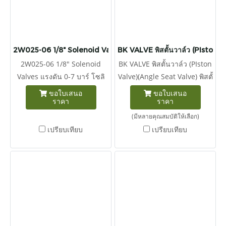
2W025-06 1/8" Solenoid Valves
BK VALVE พิสตั้นวาล์ว (PIston 
2W025-06 1/8" Solenoid
BK VALVE พิสตั้นวาล์ว (PIston
Valves แรงดัน 0-7 บาร์ โซลิ
Valve)(Angle Seat Valve) พิสตั้
นอยด์วาล์ว 2/2 เกลียว 1/4"
นวาล์ว หรือ เรียกได้อีกชื่อว่า
ขอใบเสนอ
ขอใบเสนอ
ราคา
ราคา
สำหรับใช้งานเปิด/ปิดน้ำและ
แองเจิ้ลซีทวาล์ว หรือวาล์ว
ลม ตัวบอดี้ผลิตจาก ทองเหลือง
นางฟ้า มี 2 แบบให้เลือก Brass
(มีหลายคุณสมบัติให้เลือก)
Seal NBR แบบปกติปิด Direct
(ทองเหลือง) - Stainlesse(ส
เปรียบเทียบ
เปรียบเทียบ
Acting รบกวนระบุแรงดัน
แตนเลส)
คอยล์ไฟฟ้าที่ใช้งาน ก่อนสั่งซื้อ
โปรดระบุบ แรงดันไฟฟ้าทุก
ครั้งก่อนการสั่งซื่อ 220VAC
110VAC 24VAC 24VDC
12VDC