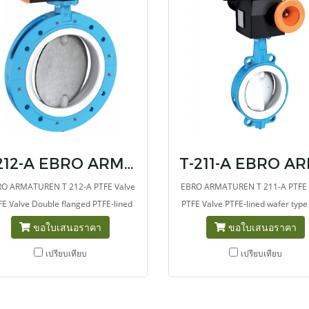
T212-A EBRO ARMATUREN PTFE Valve
O ARMATUREN T 212-A PTFE Valve
EBRO ARMATUREN T 211-A PTFE 
FE Valve Double flanged PTFE-lined
PTFE Valve PTFE-lined wafer type
terfly valve for Shut-off and Control
for chemicals and high-corros
ขอใบเสนอราคา
ขอใบเสนอราคา
Services in the chemical industry.
media.
เปรียบเทียบ
เปรียบเทียบ