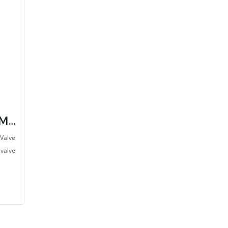
T-211-A EBRO ARMATUREN PTFE Valve
Valve
 valve
ive