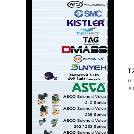
EBR
PT
but