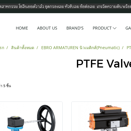
อุตสาหกรรม โซลีนอยด์วาล์ว ชุดกรองลม หัวขับลม ข้อต่อลม เกจวัดความดัน พร้
HOME
ABOUT US
BRAND'S
PRODUCT
GA
รก
สินค้าทั้งหมด
EBRO ARMATUREN นิวเมติกส์(Pneumatic)
PT
PTFE Valv
า 5 ชิ้น