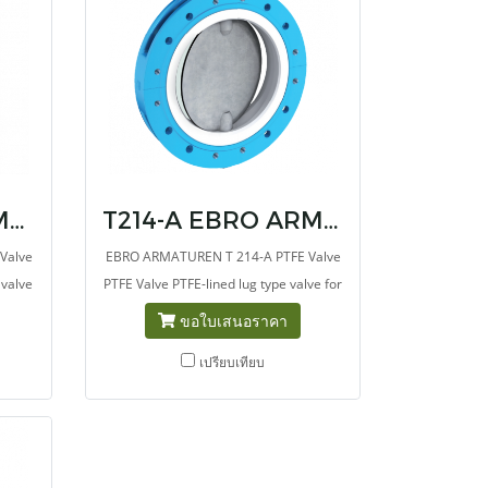
T211-C EBRO ARMATUREN PTFE Valve
T214-A EBRO ARMATUREN PTFE Valve
Valve
EBRO ARMATUREN T 214-A PTFE Valve
 valve
PTFE Valve PTFE-lined lug type valve for
e
chemicals and high-corrosive media.
ขอใบเสนอราคา
the
เปรียบเทียบ