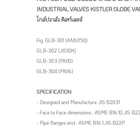
INDUSTRIAL VALVES KISTLER GLOBE VA
โกล์ปวาล์ว คิสท์เลอร์
Fig. GLB-301 (ANSI150)
GLB-302 (JIS10K)
GLB-303 (PN10)
GLB-304 (PN16)
SPECIFICATION
- Designed and Manufacture JIS B2031
- Face to Face dimensions : ASME B16.10,JIS B2
- Pipe flanges end : ASME B16.1,JIS B22P