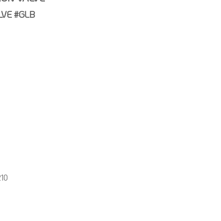
LVE #GLB
210