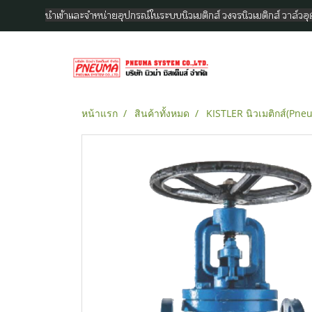
นำเข้าและจำหน่ายอุปกรณ์ในระบบนิวเมติกส์ วงจรนิวเมติกส์ วาล์ว
หน้าแรก
สินค้าทั้งหมด
KISTLER นิวเมติกส์(Pne