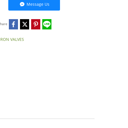
Message Us
hare
IRON VALVES