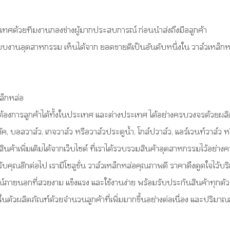
ด้วยทีมงานกองช่างผู้มากประสบการณ์ ก่อนนำส่งถึงมือลูกค้า
งานอุตสาหกรรม เห็นได้จาก ยอดขายดีเป็นอันดับหนึ่งใน วาล์วเหล็กหล่อ
็กหล่อ
งการลูกค้าได้ทั้งในประเทศ และต่างประเทศ ได้อย่างครบวงจรด้วยผลิตภ
่นลัค, บอลวาล์ว, เกจวาล์ว หรือวาล์วประตูน้ำ, โกล์ปวาล์ว, แอร์เวนท์วาล์
สินค้าเพิ่มเติมได้จากเว็บไซต์ ที่เราได้รวบรวมสินค้าอุตสาหกรรมไว้อย่า
ุณอีกต่อไป เรามีโซลูชั่น วาล์วเหล็กหล่อคุณภาพดี ราคาดึงดูดใจไว้บ
ภายนอกที่สวยงาม แข็งแรง และใช้งานง่าย พร้อมรับประกันสินค้าทุกตัว นี
ในตัวผลิตภัณฑ์ด้วยจำนวนลูกค้าที่เพิ่มมากขึ้นอย่างต่อเนื่อง และปริมาณ