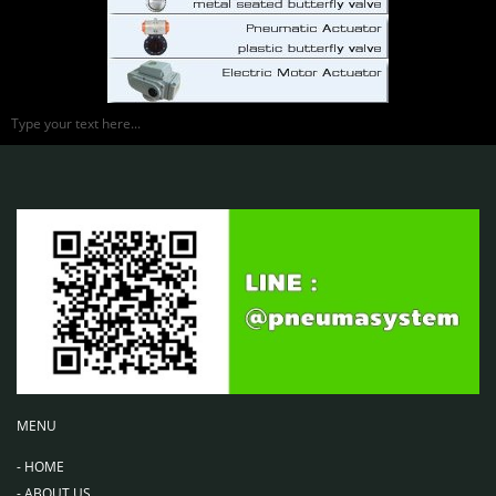
Type your text here...
MENU
-
HOME
-
ABOUT US