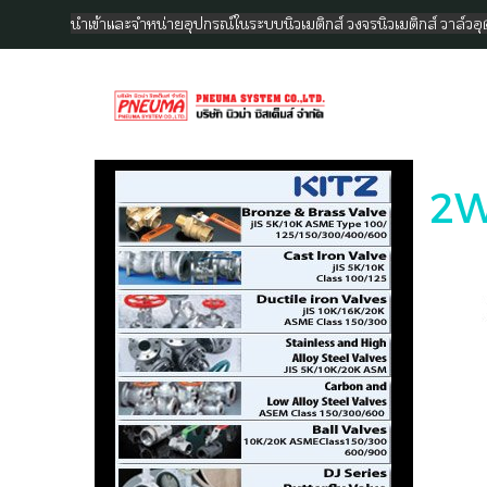
นำเข้าและจำหน่ายอุปกรณ์ในระบบนิวเมติกส์ วงจรนิวเมติกส์ วาล์ว
2W