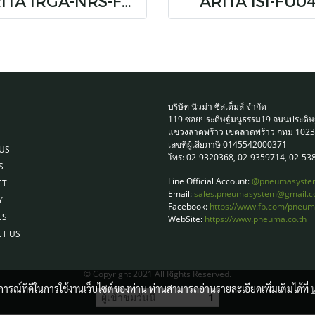
ARITA IRGA-NRS-F3(BS-CAP)
ARITA ISI-FU0
บริษัท นิวม่า ซิสเต็มส์ จำกัด
119 ซอยประดิษฐ์มนูธรรม19 ถนนประดิษ
แขวงลาดพร้าว เขตลาดพร้าว กทม 102
เลขที่ผู้เสียภาษี 0145542000371
US
โทร: 02-9320368, 02-9359714, 02-53
S
Line Official Account:
@pneumasyste
CT
Email:
sales.pneumasystem@gmail.
Y
Facebook:
https://www.fb.com/pneu
ES
WebSite:
https://www.pneuma.co.th
T US
© Copyright 2021 All Rights Reserved.
บการณ์ที่ดีในการใช้งานเว็บไซต์ของท่าน ท่านสามารถอ่านรายละเอียดเพิ่มเติมได้ที่
ผู้เข้าชมวันนี้
1