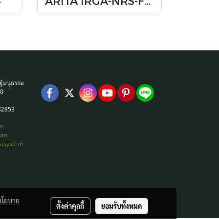
4
ARITA IRGA-NRS-F3(DIN)
ฐ์มนูธรรม
30
82853
m
com
masystem
นโยบาย
ตั้งค่าคุกกี้
ยอมรับทั้งหมด