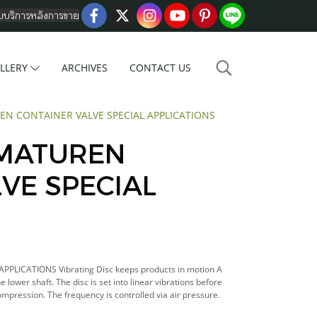
อมบริการหลังการขาย
LLERY
ARCHIVES
CONTACT US
EN CONTAINER VALVE SPECIAL APPLICATIONS
RMATUREN
VE SPECIAL
LICATIONS Vibrating Disc keeps products in motion A
lower shaft. The disc is set into linear vibrations before
mpression. The frequency is controlled via air pressure.