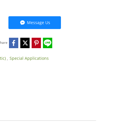
Message Us
hare
tic)
Special Applications
,