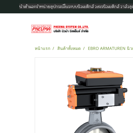
นำเข้าและจำหน่ายอุปกรณ์ในระบบนิวเมติกส์ วงจรนิวเมติกส์ วาล์ว
หน้าแรก
สินค้าทั้งหมด
EBRO ARMATUREN นิวเม