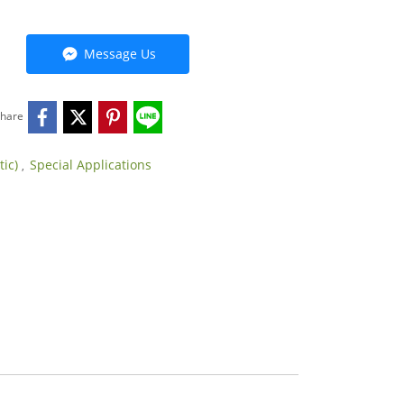
Message Us
hare
tic)
Special Applications
,