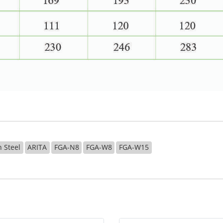
 Steel
ARITA
FGA-N8
FGA-W8
FGA-W15