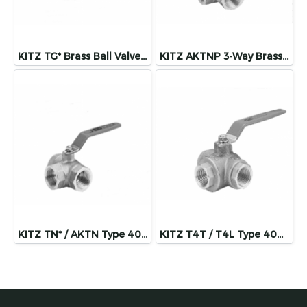
KITZ TG* Brass Ball Valves, Designed for Gas Service (Standard Bore)
KITZ AKTNP 3-Way Brass Ball Valves, with Mounting Pad (Standard Bore)
KITZ TN* / AKTN Type 400 Brass Ball Valves (Standard Bore)
KITZ T4T / T4L Type 400 Brass Ball Valves (Standard Bore)