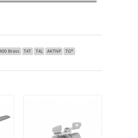
400 Brass
T4T
T4L
AKTNP
TG*