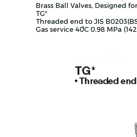
Brass Ball Valves, Designed fo
TG*
Threaded end to JIS B0203(BS
Gas service 40ํC 0.98 MPa (142