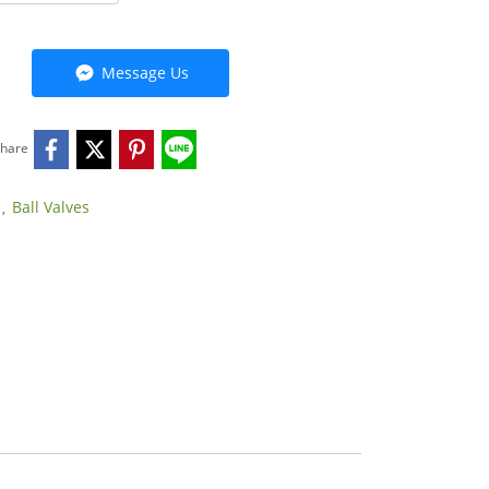
Message Us
hare
)
Ball Valves
,