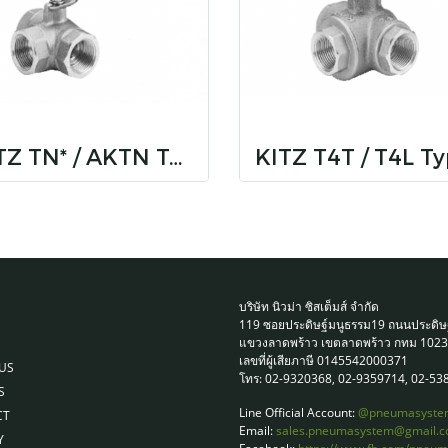
KITZ TN* / AKTN Type 400 Brass Ball Valves (Standard Bore)
บริษัท นิวม่า ซิสเต็มส์ จำกัด
119 ซอยประดิษฐ์มนูธรรม19 ถนนประดิษ
แขวงลาดพร้าว เขตลาดพร้าว กทม 102
เลขที่ผู้เสียภาษี 0145542000371
US
โทร: 02-9320368, 02-9359714, 02-53
S
Line Official Account:
@pneumasyste
CT
Email:
sales.pneumasystem@gmail.
Y