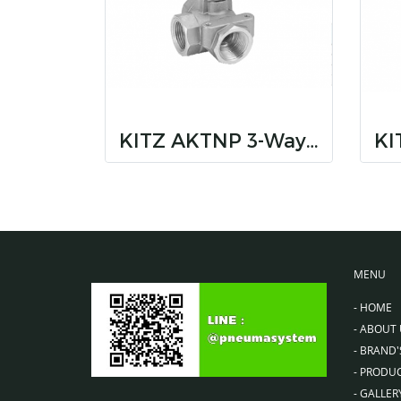
KITZ AKTNP 3-Way Brass Ball Valves, with Mounting Pad (Standard Bore)
MENU
-
HOME
-
ABOUT 
-
BRAND'
-
PRODU
-
GALLER