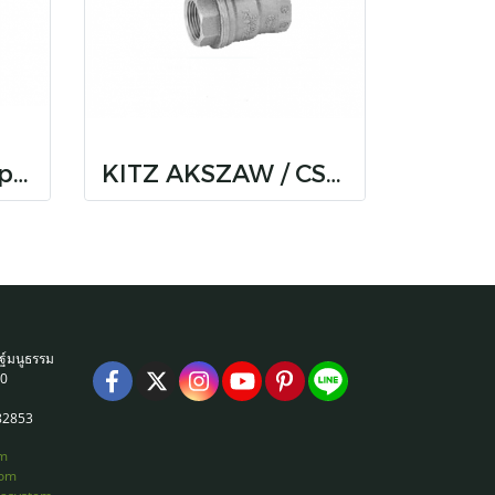
KITZ T4T / T4L Type 400 Brass Ball Valves (Standard Bore)
KITZ AKSZAW / CSZAW Type 600 Brass Ball Valves (Full Bore)
ฐ์มนูธรรม
30
82853
m
com