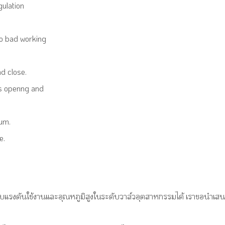
gulation
to bad working
nd close.
mes openng and
ium.
e.
บแรงดันใช้งานและอุณหภูมิสูงในระดับวาล์วอุตสาหกรรมได้ เราขอนำเส