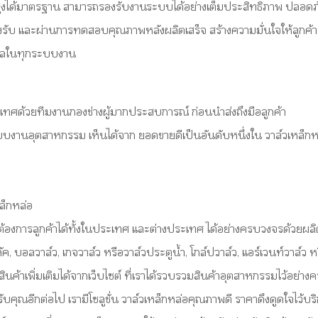
ูงได้มาตรฐาน สามารถรองรับงานระบบได้อย่างเต็มประสิทธิภาพ ปลอดภัย
านรองรับ และผ่านการทดสอบคุณภาพหลังผลิตเสร็จ สร้างความมั่นใจให้ลูก
ธิผลในทุกระบบงาน
ด้วยทีมงานกองช่างผู้มากประสบการณ์ ก่อนนำส่งถึงมือลูกค้า
งานอุตสาหกรรม เห็นได้จาก ยอดขายดีเป็นอันดับหนึ่งใน วาล์วเหล็กหล่อ
็กหล่อ
งการลูกค้าได้ทั้งในประเทศ และต่างประเทศ ได้อย่างครบวงจรด้วยผลิตภ
่นลัค, บอลวาล์ว, เกจวาล์ว หรือวาล์วประตูน้ำ, โกล์ปวาล์ว, แอร์เวนท์วาล์
สินค้าเพิ่มเติมได้จากเว็บไซต์ ที่เราได้รวบรวมสินค้าอุตสาหกรรมไว้อย่า
ุณอีกต่อไป เรามีโซลูชั่น วาล์วเหล็กหล่อคุณภาพดี ราคาดึงดูดใจไว้บ