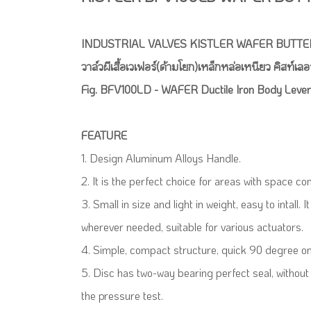
INDUSTRIAL VALVES KISTLER WAFER BUTTE
วาล์วผีเสื้อเวเฟอร์(ด้ามโยก)เหล็กหล่อเหนียว คิสท์เลอร
Fig. BFV100LD - WAFER Ductile Iron Body Leve
FEATURE
1. Design Aluminum Alloys Handle.
2. It is the perfect choice for areas with space con
3. Small in size and light in weight, easy to intall.
wherever needed, suitable for various actuators.
4. Simple, compact structure, quick 90 degree on
5. Disc has two-way bearing perfect seal, withou
the pressure test.