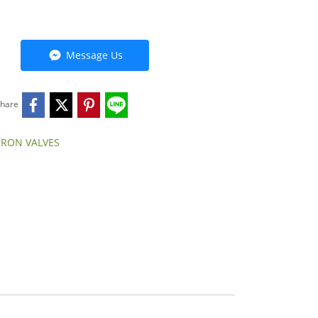
Message Us
hare
IRON VALVES