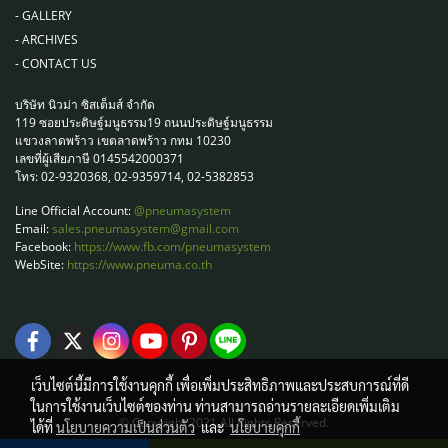
-
GALLERY
-
ARCHIVES
-
CONTACT US
บริษัท นิวม่า ซิสเต็มส์ จำกัด
119 ซอยประดิษฐ์มนูธรรม19 ถนนประดิษฐ์มนูธรรม
แขวงลาดพร้าว เขตลาดพร้าว กทม 10230
เลขที่ผู้เสียภาษี 0145542000371
โทร: 02-9320368, 02-9359714, 02-5382853
Line Official Account:
@pneumasystem
Email:
sales.pneumasystem@gmail.com
Facebook:
https://www.fb.com/pneumasystem
WebSite:
https://www.pneuma.co.th
เว็บไซต์นี้มีการใช้งานคุกกี้ เพื่อเพิ่มประสิทธิภาพและประสบการณ์ที่ดี
ในการใช้งานเว็บไซต์ของท่าน ท่านสามารถอ่านรายละเอียดเพิ่มเติม
© Copyright 2021 All Rights Reserved.
ได้ที่
นโยบายความเป็นส่วนตัว
และ
นโยบายคุกกี้