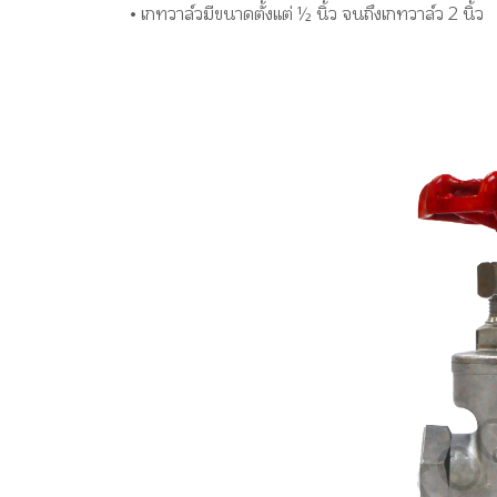
• เกทวาล์วมีขนาดตั้งแต่ ½ นิ้ว จนถึงเกทวาล์ว 2 นิ้ว