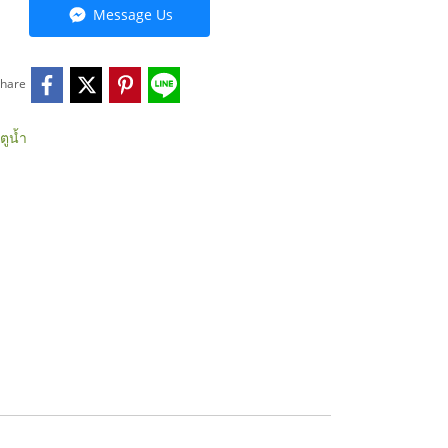
Message Us
hare
ูน้ำ