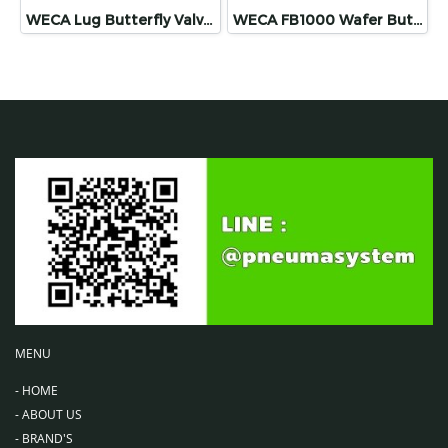
WECA Lug Butterfly Valve (Through Shaft Without Pin)
WECA FB1000 Wafer Butterfly Vave
MENU
-
HOME
-
ABOUT US
-
BRAND'S