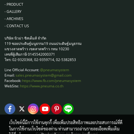
-
PRODUCT
-
GALLERY
-
ARCHIVES
-
CONTACT US
บริษัท นิวม่า ซิสเต็มส์ จำกัด
119 ซอยประดิษฐ์มนูธรรม19 ถนนประดิษฐ์มนูธรรม
แขวงลาดพร้าว เขตลาดพร้าว กทม 10230
เลขที่ผู้เสียภาษี 0145542000371
โทร: 02-9320368, 02-9359714, 02-5382853
Line Official Account:
@pneumasystem
Email:
sales.pneumasystem@gmail.com
Facebook:
https://www.fb.com/pneumasystem
WebSite:
https://www.pneuma.co.th
เว็บไซต์นี้มีการใช้งานคุกกี้ เพื่อเพิ่มประสิทธิภาพและประสบการณ์ที่ดี
ในการใช้งานเว็บไซต์ของท่าน ท่านสามารถอ่านรายละเอียดเพิ่มเติม
© Copyright 2021 All Rights Reserved.