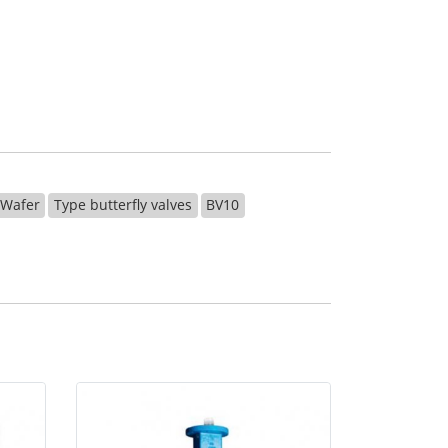
 Wafer
Type butterfly valves
BV10