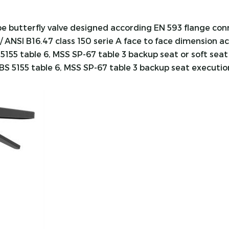
type butterfly valve designed according EN 593 flange co
/ ANSI B16.47 class 150 serie A face to face dimension a
 5155 table 6, MSS SP-67 table 3 backup seat or soft seat 
BS 5155 table 6, MSS SP-67 table 3 backup seat execution