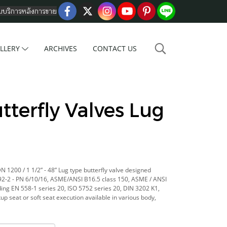
อมบริการหลังการขาย
LLERY
ARCHIVES
CONTACT US
terfly Valves Lug
 1200 / 1 1/2” - 48” Lug type butterfly valve designed
92-2 - PN 6/10/16, ASME/ANSI B16.5 class 150, ASME / ANSI
ing EN 558-1 series 20, ISO 5752 series 20, DIN 3202 K1,
up seat or soft seat execution available in various body,