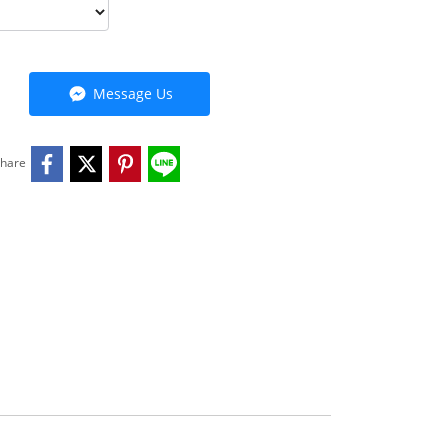
Message Us
hare