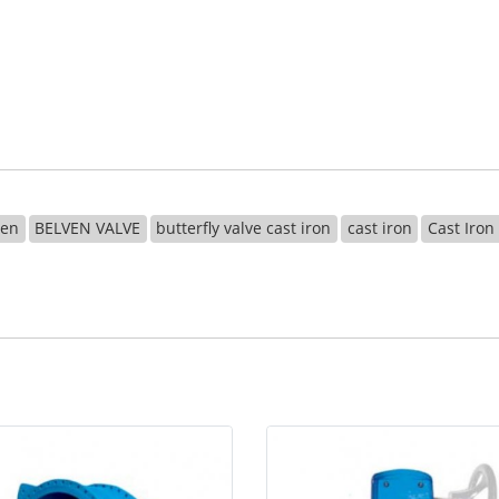
ven
BELVEN VALVE
butterfly valve cast iron
cast iron
Cast Iron