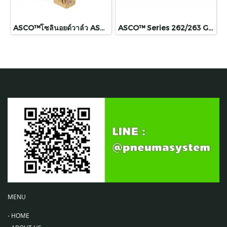
ASCO™โซลินอยด์วาล์ว ASCO™ Series 316 Solenoid Valve
ASCO™ Series 262/263 General Service Solenoid Valve
MENU
-
HOME