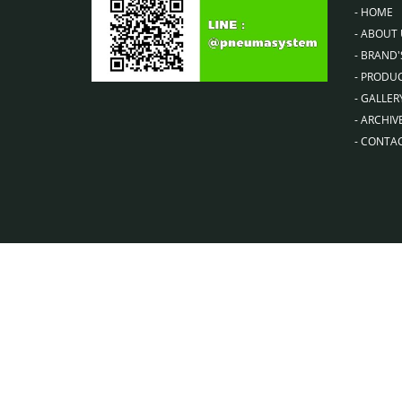
-
HOME
-
ABOUT 
-
BRAND'
-
PRODU
-
GALLER
-
ARCHIV
-
CONTAC