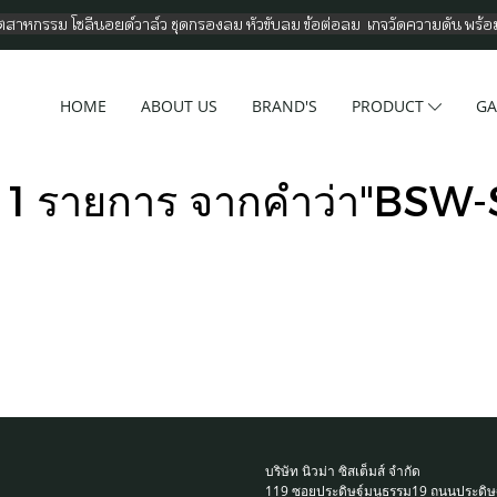
อุตสาหกรรม โซลีนอยด์วาล์ว ชุดกรองลม หัวขับลม ข้อต่อลม เกจวัดความดัน พร้
HOME
ABOUT US
BRAND'S
PRODUCT
GA
 1 รายการ จากคำว่า"BSW
บริษัท นิวม่า ซิสเต็มส์ จำกัด
119 ซอยประดิษฐ์มนูธรรม19 ถนนประดิษ