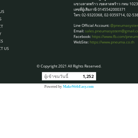
แขวงลาดพร้าว เขตลาดพร้าว กทม 102
เลขที่ผู้เสียภาษี 0145542000371
US
โทร: 02-9320368, 02-9359714, 02-53
S
Line Official Account:
@pneumasyste
CT
Email:
sales.pneumasystem@gmail.
Y
Facebook:
https://www.fb.com/pneu
ES
WebSite:
https://www.pneuma.co.th
T US
© Copyright 2021 All Rights Reserved.
ผู้เข้าชมวันนี้
1,252
Powered by
MakeWebEasy.com