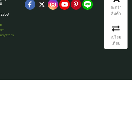
30
ตะกร้า
สินค้า
82853
m
com
masystem
เปรียบ
เทียบ