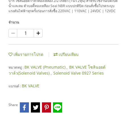
บาร์ โซลินอยด์วาล์วทองเหลือง 2/2 เกลียว (1นิ้ว 2หุน) สำหรับใช้งานเปิด/ปิด
น้ำและลม ตัวบอดี้ทองเหลือง Seal NBR แบบปกติปิด ก่อนสั่งซื้อโปรดระบุบ
แรงดันไฟฟ้าทุกครั้งก่อนการสั่งซื้อ 220VAC | 110VAC | 24VDC | 12VDC
จำนวน
เพิ่มรายการโปรด
เปรียบเทียบ
BK VALVE (Pneumatic)
BK VALVE โซลินอยด์
หมวดหมู่ :
,
วาล์ว(Solenoid Valves)
Solenoid Valve 0927 Series
,
BK VALVE
แบรนด์ :
Share