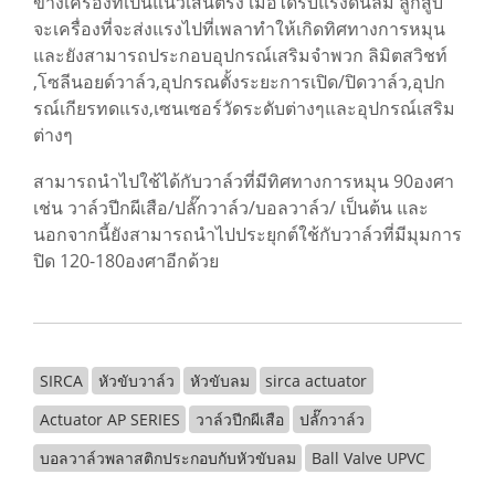
ข้างเครื่องที่เป็นแนวเส้นตรง เมื่อได้รับแรงดันลม ลูกสูบ
จะเครื่องที่จะส่งแรงไปที่เพลาทำให้เกิดทิศทางการหมุน
และยังสามารถประกอบอุปกรณ์เสริมจำพวก ลิมิตสวิชท์
,โซลีนอยด์วาล์ว,อุปกรณตั้งระยะการเปิด/ปิดวาล์ว,อุปก
รณ์เกียรทดแรง,เซนเซอร์วัดระดับต่างๆและอุปกรณ์เสริม
ต่างๆ
สามารถนำไปใช้ได้กับวาล์วที่มีทิศทางการหมุน 90องศา
เช่น วาล์วปีกผีเสือ/ปลั๊กวาล์ว/บอลวาล์ว/ เป็นต้น และ
นอกจากนี้ยังสามารถนำไปประยุกต์ใช้กับวาล์วที่มีมุมการ
ปิด 120-180องศาอีกด้วย
SIRCA
หัวขับวาล์ว
หัวขับลม
sirca actuator
Actuator AP SERIES
วาล์วปีกผีเสือ
ปลั๊กวาล์ว
บอลวาล์วพลาสติกประกอบกับหัวขับลม
Ball Valve UPVC