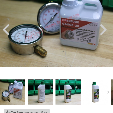
น้ำมันเติมชุดกรองลม 1ลิตร